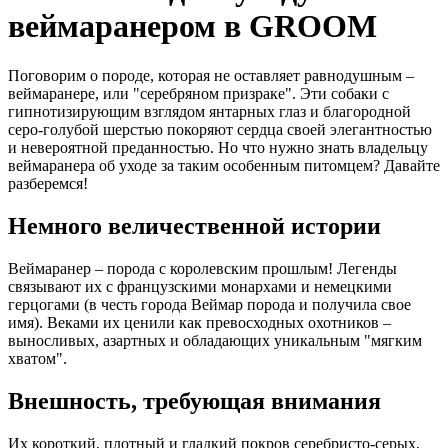
веймаранером в GROOM
Поговорим о породе, которая не оставляет равнодушным –
веймаранере, или "серебряном призраке". Эти собаки с
гипнотизирующим взглядом янтарных глаз и благородной
серо-голубой шерстью покоряют сердца своей элегантностью
и невероятной преданностью. Но что нужно знать владельцу
веймаранера об уходе за таким особенным питомцем? Давайте
разберемся!
Немного величественной истории
Веймаранер – порода с королевским прошлым! Легенды
связывают их с французскими монархами и немецкими
герцогами (в честь города Веймар порода и получила свое
имя). Веками их ценили как превосходных охотников –
выносливых, азартных и обладающих уникальным "мягким
хватом".
Внешность, требующая внимания
Их короткий, плотный и гладкий покров серебристо-серых,