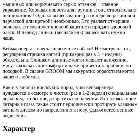
мышиных или коричневато-серых оттенков – главное
украшение. Хорошая новость для груминга: она относительно
неприхотлива! Однако вычесывание (раз в неделю резиновой
перчаткой или щеткой) необходимо. Это удаляет отмершие
волоски, стимулирует кровообращение и придает здоровый
блеск. В период линьки (весна/осень) вычесывать нужно
чаще.
Веймаранеры – очень энергичные собаки! Несмотря на это,
регулярная стрижка когтей (примерно раз в 3-4 недели)
обязательна. Слишком длинные когти мешают движению,
могут вызывать дискомфорт и даже привести к проблемам с
походкой. В салоне GROOM мы аккуратно обработаем когти
вашего любимца.
Как и у многих вислоухих пород, уши веймаранера
нуждаются в осмотре и чистке (раз в 1-2 недели) специальным
лосьоном, чтобы предотвратить воспаления. Их потрясающие
янтарные глаза также стоит периодически протирать влажным
ватным диском по направлению к носу, удаляя естественные
выделения.
Характер