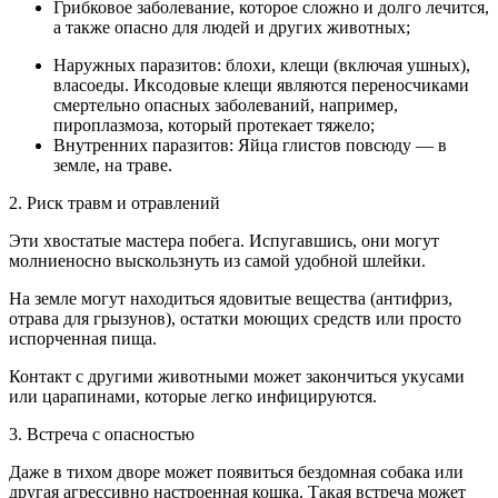
Грибковое заболевание, которое сложно и долго лечится,
а также опасно для людей и других животных;
Наружных паразитов: блохи, клещи (включая ушных),
власоеды. Иксодовые клещи являются переносчиками
смертельно опасных заболеваний, например,
пироплазмоза, который протекает тяжело;
Внутренних паразитов: Яйца глистов повсюду — в
земле, на траве.
2. Риск травм и отравлений
Эти хвостатые мастера побега. Испугавшись, они могут
молниеносно выскользнуть из самой удобной шлейки.
На земле могут находиться ядовитые вещества (антифриз,
отрава для грызунов), остатки моющих средств или просто
испорченная пища.
Контакт с другими животными может закончиться укусами
или царапинами, которые легко инфицируются.
3. Встреча с опасностью
Даже в тихом дворе может появиться бездомная собака или
другая агрессивно настроенная кошка. Такая встреча может