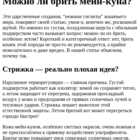
Можно ли брить мейн-куна?
Эти царственные создания, "нежные гиганты" кошачьего
мира, покоряют своей статью, умом и, конечно же, роскошной
шубой. Но именно их густая, полудлинная шерсть с обильным
подшерстком часто вызывает вопрос: можно ли их брить,
особенно летом? Короткий и категоричный ответ: нет, брить
кошек этой породы не просто не рекомендуется, а крайне
нежелательно и даже вредно. В нашей статье объясним,
почему так.
Стрижка — реально плохая идея?
Нарушение терморегуляции — главная причина. Густой
подшерсток работает как изолятор: зимой он сохраняет тепло,
а летом защищает от перегрева, задерживая прохладный
воздух у кожи и предохраняя от прямых солнечных лучей и
тепловых ударов. Стрижка лишает животное этой
естественной защиты. Летом бритый кот может перегреться
гораздо быстрее!
Кожа мейн-кунов, особенно светлых окрасов, очень нежная и
не приспособлена к прямому воздействию ультрафиолета.
Бритье резко повышает риск серьезных солнечных ожогов,