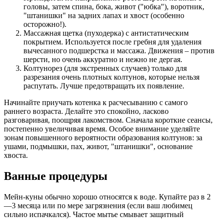
головы, затем спина, бока, живот ("юбка"), воротник,
"штанишки" на задних лапах и хвост (особенно
осторожно!).
Массажная щетка (пуходерка) с антистатическим
покрытием. Используется после гребня для удаления
вычесанного подшерстка и массажа. Движения – против
шерсти, но очень аккуратно и нежно не дергая.
Колтунорез (для экстренных случаев) только для
разрезания очень плотных колтунов, которые нельзя
распутать. Лучше предотвращать их появление.
Начинайте приучать котенка к расчесыванию с самого
раннего возраста. Делайте это спокойно, ласково
разговаривая, поощряя лакомством. Сначала короткие сеансы,
постепенно увеличивая время. Особое внимание уделяйте
зонам повышенного вероятности образования колтунов: за
ушами, подмышки, пах, живот, "штанишки", основание
хвоста.
Ванные процедуры
Мейн-куны обычно хорошо относятся к воде. Купайте раз в 2
—3 месяца или по мере загрязнения (если ваш любимец
сильно испачкался). Частое мытье смывает защитный