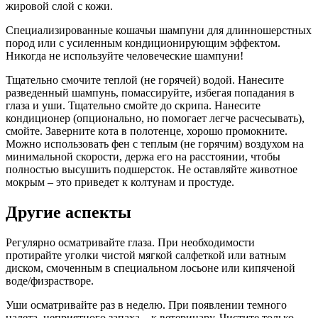
жировой слой с кожи.
Специализированные кошачьи шампуни для длинношерстных
пород или с усиленным кондиционирующим эффектом.
Никогда не используйте человеческие шампуни!
Тщательно смочите теплой (не горячей) водой. Нанесите
разведенный шампунь, помассируйте, избегая попадания в
глаза и уши. Тщательно смойте до скрипа. Нанесите
кондиционер (опционально, но помогает легче расчесывать),
смойте. Заверните кота в полотенце, хорошо промокните.
Можно использовать фен с теплым (не горячим) воздухом на
минимальной скорости, держа его на расстоянии, чтобы
полностью высушить подшерсток. Не оставляйте животное
мокрым – это приведет к колтунам и простуде.
Другие аспекты
Регулярно осматривайте глаза. При необходимости
протирайте уголки чистой мягкой салфеткой или ватным
диском, смоченным в специальном лосьоне или кипяченой
воде/физрастворе.
Уши осматривайте раз в неделю. При появлении темного
налета, неприятного запаха – к ветеринару. Чистите только