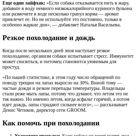
Еще один лайфхак:
«Если собака отказывается пить в жару,
добавьте в воду немного низкокалорийного куриного бульона
или размочите в воде несколько гранул корма — аромат
привлечет ее. Но не используйте это постоянно, только в
особенно жаркие дни», — добавляет Наталья Васильева.
Резкое похолодание и дождь
Когда после нескольких дней зноя наступает резкое
похолодание, организм собаки испытывает стресс. Иммунитет
может снизиться, и питомец становится уязвимым для
простуд.
«По нашей статистике, в этом году число обращений по
поводу трещин на лапах выросло на 30%. Виной тому —
частые дожди и резкие перепады температуры. Владельцы
стали реже мыть лапы, потому что думают, что летом это не
так важно. Но именно летом, когда асфальт горячий, а потом
идет дождь, лапы страдают сильнее всего», — рассказывает
Денис Четиков, директор сети GROOM.
Как помочь при похолодании
Укоротите прогулки.
Если собака не хочет гулять под