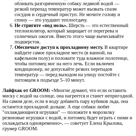
обливать разгоряченную собаку ледяной водой —
резкий перепад температур может вызвать спазм
сосудов и сердечный приступ. Не мочите голову и
спину — это ухудшит теплоотдачу.
Не стригите «под ноль».
Шерсть — это естественный
теплоизолятор, который защищает от перегрева и
солнечных ожогов. Вместо этого чаще вычесывайте
подшерсток.
Обеспечьте доступ к прохладному месту.
В квартире
найдите самое прохладное место (в ванной, на
кафельном полу) и положите туда влажное полотенце,
чтобы питомец мог на него лечь. Если включен
кондиционер, не допускайте резких перепадов
температур — перед выходом на улицу постойте с
питомцем в подъезде 5–10 минут.
Лайфхак от GROOM:
«Многие думают, что если оставить
миску с водой на солнце, она нагреется и станет непригодной.
На самом деле, если в воду добавить пару кубиков льда, она
останется прохладной дольше. А еще собаки любят
"охлаждающиеся игрушки" — положите в морозилку
резиновые игрушки с водой, и питомец будет играть с ними и
охлаждаться одновременно», — советует Елена Крылова,
грумер GROOM.