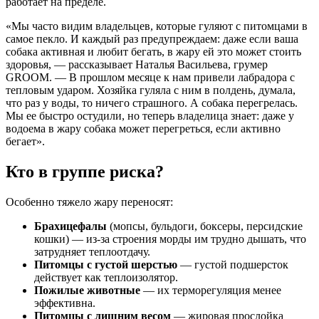
работает на пределе.
«Мы часто видим владельцев, которые гуляют с питомцами в
самое пекло. И каждый раз предупреждаем: даже если ваша
собака активная и любит бегать, в жару ей это может стоить
здоровья, — рассказывает Наталья Васильева, грумер
GROOM. — В прошлом месяце к нам привели лабрадора с
тепловым ударом. Хозяйка гуляла с ним в полдень, думала,
что раз у воды, то ничего страшного. А собака перегрелась.
Мы ее быстро остудили, но теперь владелица знает: даже у
водоема в жару собака может перегреться, если активно
бегает».
Кто в группе риска?
Особенно тяжело жару переносят:
Брахицефалы
(мопсы, бульдоги, боксеры, персидские
кошки) — из-за строения морды им трудно дышать, что
затрудняет теплоотдачу.
Питомцы с густой шерстью
— густой подшерсток
действует как теплоизолятор.
Пожилые животные
— их терморегуляция менее
эффективна.
Питомцы с лишним весом
— жировая прослойка