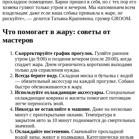
прохладное помещение. Барни пришел в себя, но с тех пор его
хозяева гуляют только утром и вечером. Мы напоминаем всем
владельцам: даже если ваша собака привыкла к жаре, не
рискуйте», — делится Татьяна Крапивина, грумер GROOM.
Что помогает в жару: советы от
мастеров
Скорректируйте график прогулок.
Гуляйте ранним
утром (до 9:00) и поздним вечером (после 20:00), когда
спадает жара. Днем ограничьтесь короткими выходами
только для справления нужды.
Всегда берите воду.
Складная миска и бутылка с водой
— обязательный аксессуар на каждой прогулке. Собаки
быстро обезвоживаются в жару.
Используйте охлаждающие аксессуары.
Специальные
охлаждающие коврики и жилеты помогают питомцам
легче переносить зной.
Никогда не оставляйте в машине.
Даже на несколько
минут с приоткрытыми окнами. Температура в
закрытом авто за 10 минут поднимается до смертельных
значений.
Охлаждайте постепенно.
Смачивайте прохладной
водой лапы, живот и подмышки. Категорически нельзя