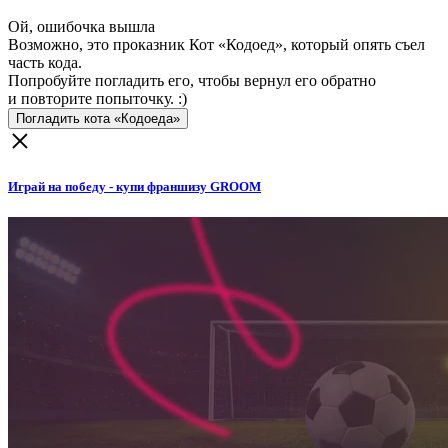
Ой, ошибочка вышла
Возможно, это проказник Кот «Кодоед», который опять съел
часть кода.
Попробуйте погладить его, чтобы вернул его обратно
и повторите попыточку. :)
Погладить кота «Кодоеда»
Играй на победу - купи франшизу GROOM