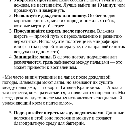
дождем, не настаивайте. Лучше выйти на 10 минут, чем
промокнуть и замерзнуть.
Используйте дождевик или попону.
Особенно для
короткошерстных, мелких пород и пожилых собак,
которые мерзнут быстрее.
Просушивайте шерсть после прогулки.
Влажная
шерсть — прямой путь к переохлаждению и развитию
дерматитов. Используйте полотенце из микрофибры
или фен (на средней температуре, не направляйте поток
воздуха на одно место).
Защищайте лапы.
В сырую погоду подушечки лап
размягчаются, грязь забивается между пальцами — это
может привести к воспалениям.
«Мы часто видим трещины на лапах после дождливой
погоды. Владельцы моют лапы, но забывают их сушить
между пальцами, — говорит Татьяна Крапивина. — А влага
там остается, кожа размягчается, и появляются опрелости. Мы
всегда рекомендуем после мытья использовать специальный
увлажняющий крем с пантенолом».
Подстригайте шерсть между подушечками.
Длинные
волоски в этой зоне постоянно мокнут и создают
благоприятную среду для бактерий.