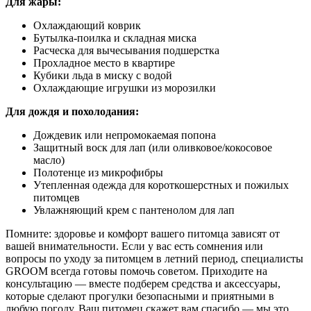
Для жары:
Охлаждающий коврик
Бутылка-поилка и складная миска
Расческа для вычесывания подшерстка
Прохладное место в квартире
Кубики льда в миску с водой
Охлаждающие игрушки из морозилки
Для дождя и похолодания:
Дождевик или непромокаемая попона
Защитный воск для лап (или оливковое/кокосовое
масло)
Полотенце из микрофибры
Утепленная одежда для короткошерстных и пожилых
питомцев
Увлажняющий крем с пантенолом для лап
Помните: здоровье и комфорт вашего питомца зависят от
вашей внимательности. Если у вас есть сомнения или
вопросы по уходу за питомцем в летний период, специалисты
GROOM всегда готовы помочь советом. Приходите на
консультацию — вместе подберем средства и аксессуары,
которые сделают прогулки безопасными и приятными в
любую погоду. Ваш питомец скажет вам спасибо — мы это