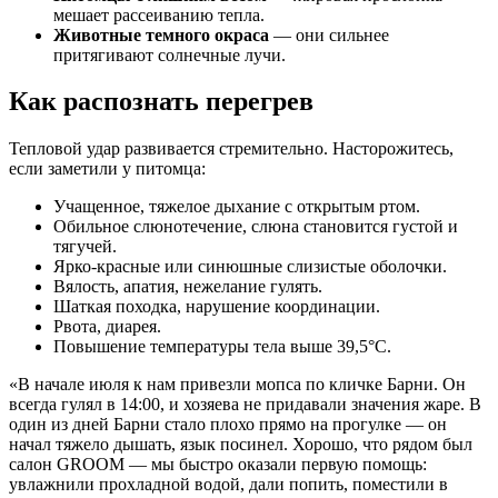
мешает рассеиванию тепла.
Животные темного окраса
— они сильнее
притягивают солнечные лучи.
Как распознать перегрев
Тепловой удар развивается стремительно. Насторожитесь,
если заметили у питомца:
Учащенное, тяжелое дыхание с открытым ртом.
Обильное слюнотечение, слюна становится густой и
тягучей.
Ярко-красные или синюшные слизистые оболочки.
Вялость, апатия, нежелание гулять.
Шаткая походка, нарушение координации.
Рвота, диарея.
Повышение температуры тела выше 39,5°C.
«В начале июля к нам привезли мопса по кличке Барни. Он
всегда гулял в 14:00, и хозяева не придавали значения жаре. В
один из дней Барни стало плохо прямо на прогулке — он
начал тяжело дышать, язык посинел. Хорошо, что рядом был
салон GROOM — мы быстро оказали первую помощь:
увлажнили прохладной водой, дали попить, поместили в