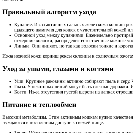
Правильный алгоритм ухода
Купание. Из-за активных сальных желез кожа корниш рекс
щадящего шампуня для кошек с чувствительной кожей ил
Основной уход между купаниями. Еженедельно протирайт
отмершие волоски, распределит естественные кожные мас
Линька. Они линяют, но так как волоски тонкие и коротк
Из-за нежной кожи корниш рексы склонны к солнечным ожогам 
Уход за ушами, глазами и когтями
Уши. Крупные раковины активно собирают пыль и серу. Ч
Глаза. У некоторых линий могут быть слезные дорожки.
Когти. Из-за отсутствия густой шерсти на лапках отросш
Питание и теплообмен
Высокий метаболизм. Этим активным кошкам нужно качественн
нуждаются в постоянном доступе к свежей пище.
Тепло. Обеспечьте питомцу теплые лежаки, домики и одеж