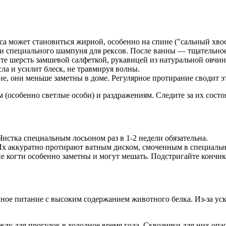
а может становиться жирной, особенно на спине ("сальный хвос
и специального шампуня для рексов. После ванны — тщательное
е шерсть замшевой салфеткой, рукавицей из натуральной овчи
ла и усилит блеск, не травмируя волны.
ие, они меньше заметны в доме. Регулярное протирание сводит 
(особенно светлые особи) и раздражениям. Следите за их состо
истка специальным лосьоном раз в 1-2 недели обязательна.
 Их аккуратно протирают ватным диском, смоченным в специальн
ие когти особенно заметны и могут мешать. Подстригайте кончики
ое питание с высоким содержанием животного белка. Из-за уск
ду для прогулок в холодное время года. Сквозняки для них опа