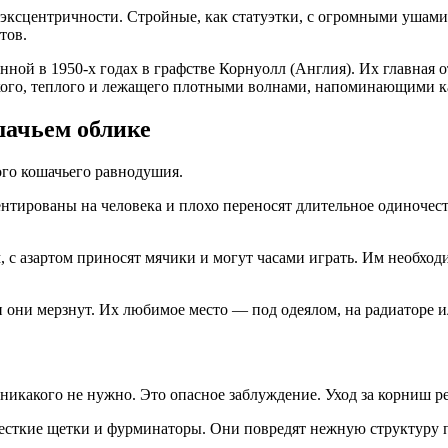
эксцентричности. Стройные, как статуэтки, с огромными ушами
тов.
ной в 1950-х годах в графстве Корнуолл (Англия). Их главная 
кого, теплого и лежащего плотными волнами, напоминающими ка
шачьем облике
ого кошачьего равнодушия.
тированы на человека и плохо переносят длительное одиночеств
 с азартом приносят мячики и могут часами играть. Им необходи
они мерзнут. Их любимое место — под одеялом, на радиаторе ил
а никакого не нужно. Это опасное заблуждение. Уход за корниш 
 жесткие щетки и фурминаторы. Они повредят нежную структуру 