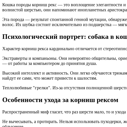
Кошка породы корниш рекс — это воплощение элегантности и 
волнистой шерстью, они напоминают инопланетных аристокра
Эта порода — результат спонтанной генной мутации, обнаружен
волос. Их шубка состоит исключительно из подшерстка — мяг
Психологический портрет: собака в ко
Характер корниш рекса кардинально отличается от стереотипн
Экстраверты и компаньоны. Они невероятно общительны, ориен
— от работы за компьютером до принятия душа.
Высокий интеллект и активность. Они легко обучаются трюкам,
найдут ее сами, что может привести к шалостям.
Теплолюбивые "грелки". Из-за отсутствия полноценной шерсти 
Особенности ухода за корниш рексом
Распространенный миф гласит, что раз шерсти мало, то и уход
Не вычесывать, а протирать. Нельзя использовать пуходерки,
облысение.